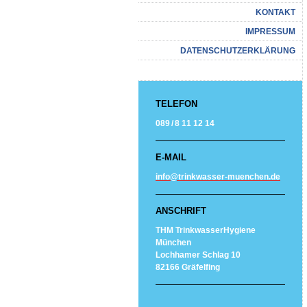
KONTAKT
IMPRESSUM
DATENSCHUTZERKLÄRUNG
TELEFON
089 / 8 11 12 14
E-MAIL
info@trinkwasser-muenchen.de
ANSCHRIFT
THM TrinkwasserHygiene
München
Lochhamer Schlag 10
82166 Gräfelfing